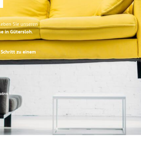
d
leben Sie unseren
se in Gütersloh
.
 Schritt zu einem
uten
.