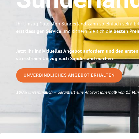
Sunderlan
Ihr Umzug Gütersloh Sunderland kann so einfach sein! Er
erstklassigen Service
und sichern Sie sich die
besten Prei
Jetzt Ihr individuelles Angebot anfordern und den ersten
stressfreien Umzug nach Sunderland machen:
UNVERBINDLICHES ANGEBOT ERHALTEN
100% unverbindlich
– Garantiert eine Antwort
innerhalb von 15 Min