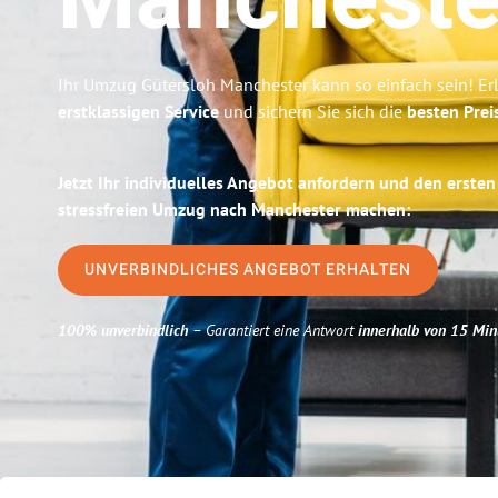
Mancheste
Ihr Umzug Gütersloh Manchester kann so einfach sein! Er
erstklassigen Service
und sichern Sie sich die
besten Prei
Jetzt Ihr individuelles Angebot anfordern und den ersten
stressfreien Umzug nach Manchester machen:
UNVERBINDLICHES ANGEBOT ERHALTEN
100% unverbindlich
– Garantiert eine Antwort
innerhalb von 15 Min