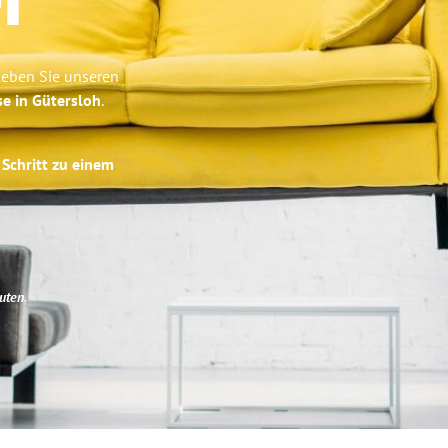
r
leben Sie unseren
se in Gütersloh
.
 Schritt zu einem
uten
.