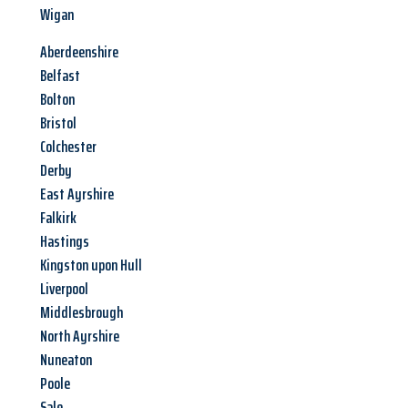
Wigan
Aberdeenshire
Belfast
Bolton
Bristol
Colchester
Derby
East Ayrshire
Falkirk
Hastings
Kingston upon Hull
Liverpool
Middlesbrough
North Ayrshire
Nuneaton
Poole
Sale