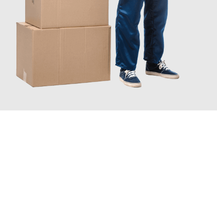
JETZT ANFRAGEN
Erleben Sie mit Umzugsmeister Zimmermann Gütersloh, wie
einfach und stressfrei Ihr Umzug Gütersloh East Ayrshire
sein