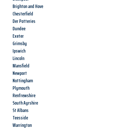
Brighton and Hove
Chesterfield
Der Potteries
Dundee
Exeter
Grimsby
Ipswich
Lincoln
Mansfield
Newport
Nottingham
Plymouth
Renfrewshire
South Ayrshire
St Albans
Teesside
Warrington