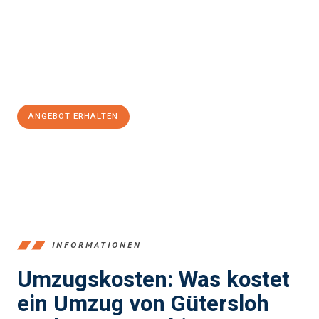
kann. Unser Expertenteam steht bereit, um Ihnen einen
reibungslosen Übergang in Ihr neues Zuhause zu garantieren.
Jetzt
unverbindliches Angebot
erhalten &
100€ sparen:
ANGEBOT ERHALTEN
+4915792653396
INFORMATIONEN
Umzugskosten: Was kostet
ein Umzug von Gütersloh