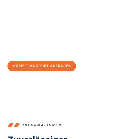
Erleben Sie mit Umzugsmeister Zimmermann Gütersloh, wie
einfach und stressfrei Möbeltransport in Gütersloh
sein kann.
Unser Expertenteam steht bereit, um Ihnen einen reibungslosen
Ablauf zu garantieren.
Jetzt
unverbindliches Angebot
erhalten &
100€ sparen:
MÖBELTRANSPORT ANFRAGEN
+4915792653396
INFORMATIONEN