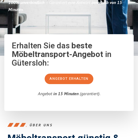
100% unverbindlich
– Garantiert eine Antwort
innerhalb von 15
Minuten
.
Erhalten Sie das
beste
Möbeltransport-Angebot
in
Gütersloh:
ANGEBOT ERHALTEN
Angebot
in 15 Minuten
(garantiert).
ÜBER UNS