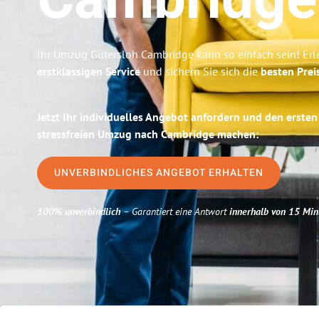
Cambridge
Ihr Umzug Gütersloh Cambridge kann so einfach sein! Erl
erstklassigen Service
und sichern Sie sich die
besten Prei
Jetzt Ihr individuelles Angebot anfordern und den ersten
stressfreien Umzug nach Cambridge machen:
UNVERBINDLICHES ANGEBOT ERHALTEN
100% unverbindlich
– Garantiert eine Antwort
innerhalb von 15 Min