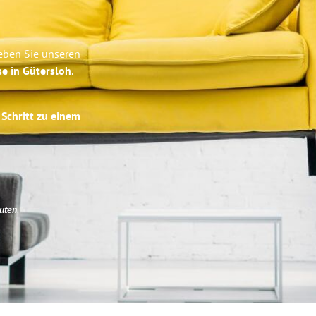
eben Sie unseren
se in Gütersloh
.
 Schritt zu einem
uten
.