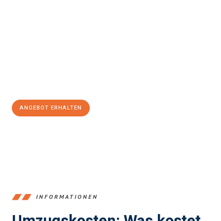
Erleben Sie mit Umzugsmeister Zimmermann Gütersloh, wie
einfach und stressfrei Ihr Umzug Gütersloh Kingston upon
Hull
sein kann. Unser Expertenteam steht bereit, um Ihnen einen
reibungslosen Übergang in Ihr neues Zuhause zu garantieren.
Jetzt
unverbindliches Angebot
erhalten &
100€ sparen:
ANGEBOT ERHALTEN
+4915792653396
INFORMATIONEN