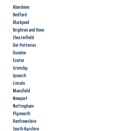
Aberdeen
Bedford
Blackpool
Brighton and Hove
Chesterfield
Der Potteries
Dundee
Exeter
Grimsby
Ipswich
Lincoln
Mansfield
Newport
Nottingham
Plymouth
Renfrewshire
South Ayrshire