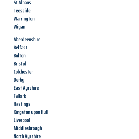
St Albans
Teesside
Warrington
Wigan
Aberdeenshire
Belfast
Bolton
Bristol
Colchester
Derby
East Ayrshire
Falkirk
Hastings
Kingston upon Hull
Liverpool
Middlesbrough
North Ayrshire