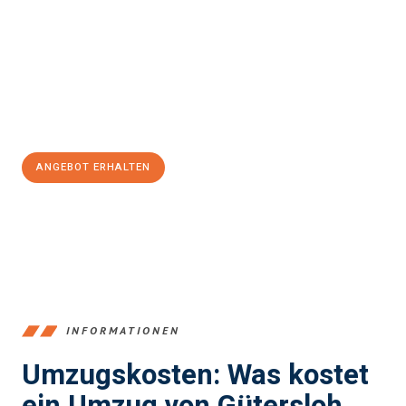
Ayrshire
sein kann. Unser Expertenteam steht bereit, um Ihnen
einen reibungslosen Übergang in Ihr neues Zuhause zu
garantieren.
Jetzt
unverbindliches Angebot
erhalten &
100€ sparen:
ANGEBOT ERHALTEN
+4915792653396
INFORMATIONEN
Umzugskosten: Was kostet