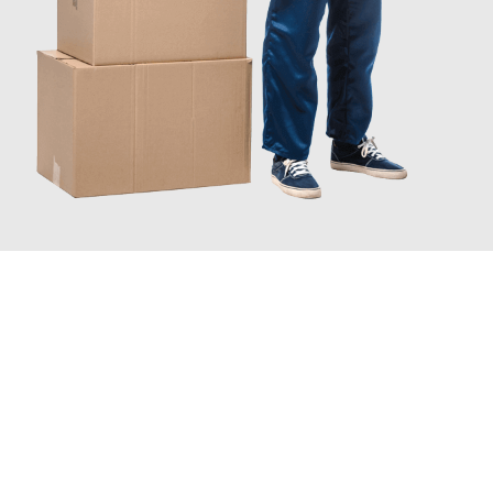
JETZT ANFRAGEN
Erleben Sie mit Umzugsmeister Zimmermann Gütersloh, wie
einfach und stressfrei Ihr Umzug Gütersloh South