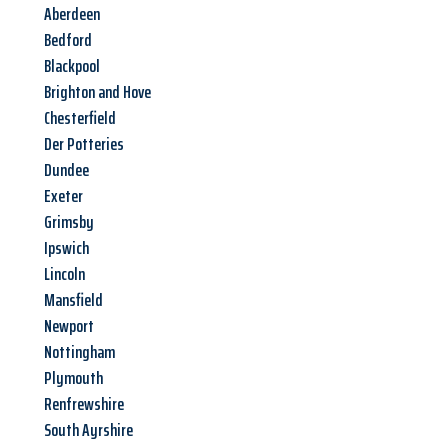
Aberdeen
Bedford
Blackpool
Brighton and Hove
Chesterfield
Der Potteries
Dundee
Exeter
Grimsby
Ipswich
Lincoln
Mansfield
Newport
Nottingham
Plymouth
Renfrewshire
South Ayrshire