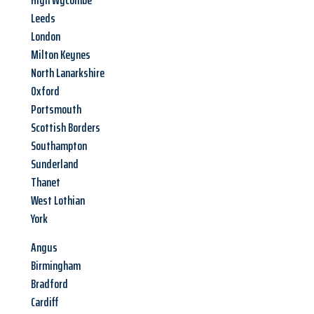
High Wycombe
Leeds
London
Milton Keynes
North Lanarkshire
Oxford
Portsmouth
Scottish Borders
Southampton
Sunderland
Thanet
West Lothian
York
Angus
Birmingham
Bradford
Cardiff