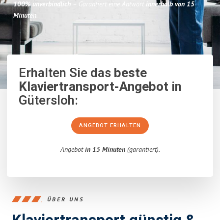
100% unverbindlich
– Garantiert eine Antwort
innerhalb von 15
Minuten
.
Erhalten Sie das
beste
Klaviertransport-Angebot
in
Gütersloh:
ANGEBOT ERHALTEN
Angebot
in 15 Minuten
(garantiert).
ÜBER UNS