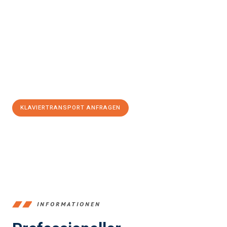
Erleben Sie mit Umzugsmeister Zimmermann Gütersloh, wie
einfach und stressfrei Klaviertransport in Gütersloh
sein
kann. Unser Expertenteam steht bereit, um Ihnen einen
reibungslosen Ablauf zu garantieren.
Jetzt
unverbindliches Angebot
erhalten &
100€ sparen:
KLAVIERTRANSPORT ANFRAGEN
+4915792653396
INFORMATIONEN