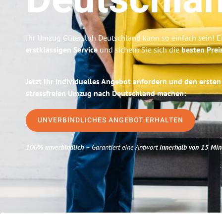
Deutschla
Ihr Umzug Gütersloh Deutschland kann so einfach sein! E
erstklassigen Service
und sichern Sie sich die
besten Prei
Jetzt Ihr individuelles Angebot anfordern und den ersten
stressfreien Umzug nach Deutschland machen:
UNVERBINDLICHES ANGEBOT ERHALTEN
100% unverbindlich
– Garantiert eine Antwort
innerhalb von 15 Min