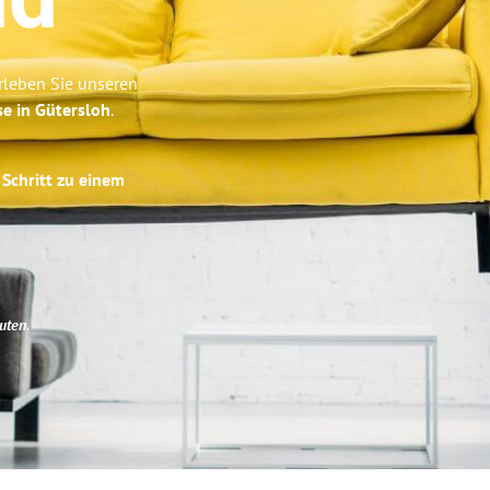
nd
rleben Sie unseren
se in Gütersloh
.
 Schritt zu einem
uten
.