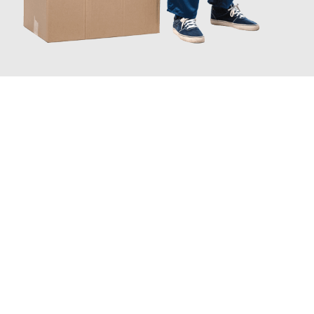
JETZT ANFRAGEN
Erleben Sie mit Umzugsmeister Zimmermann Gütersloh, wie
einfach und stressfrei Ihr Umzug Gütersloh Brighton
sein
kann. Unser Expertenteam steht bereit, um Ihnen einen
reibungslosen Übergang in Ihr neues Zuhause zu garantieren.
Jetzt
unverbindliches Angebot
erhalten &
100€ sparen: