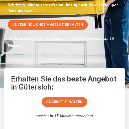
Schritt zu einem stressfreien Umzug nach Newcastle upon
Tyne machen:
UNVERBINDLICHES ANGEBOT ERHALTEN
100% unverbindlich
– Garantiert eine Antwort
innerhalb von 15
Minuten
.
Erhalten Sie das
beste Angebot
in Gütersloh:
ANGEBOT ERHALTEN
Angebot
in 15 Minuten
(garantiert).