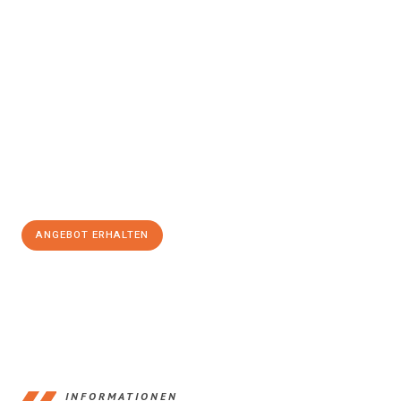
Erleben Sie mit Umzugsmeister Zimmermann Gütersloh, wie
einfach und stressfrei Ihr Umzug Gütersloh Newcastle upon
Tyne
sein kann. Unser Expertenteam steht bereit, um Ihnen einen
reibungslosen Übergang in Ihr neues Zuhause zu garantieren.
Jetzt
unverbindliches Angebot
erhalten &
100€ sparen:
ANGEBOT ERHALTEN
+4915792653396
INFORMATIONEN