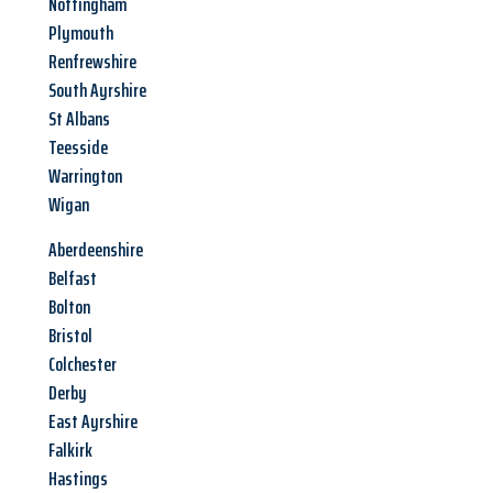
Nottingham
Plymouth
Renfrewshire
South Ayrshire
St Albans
Teesside
Warrington
Wigan
Aberdeenshire
Belfast
Bolton
Bristol
Colchester
Derby
East Ayrshire
Falkirk
Hastings