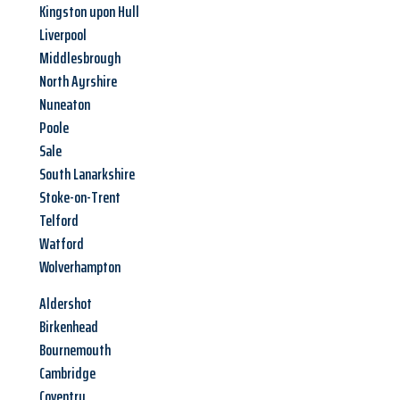
Kingston upon Hull
Liverpool
Middlesbrough
North Ayrshire
Nuneaton
Poole
Sale
South Lanarkshire
Stoke-on-Trent
Telford
Watford
Wolverhampton
Aldershot
Birkenhead
Bournemouth
Cambridge
Coventry