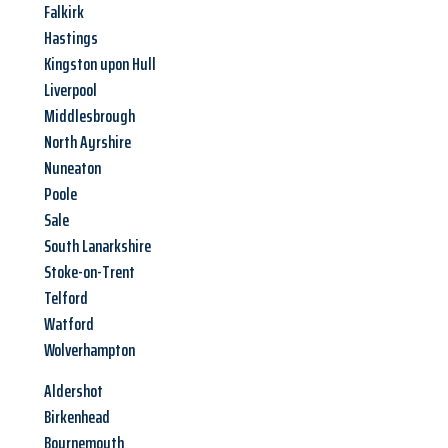
Falkirk
Hastings
Kingston upon Hull
Liverpool
Middlesbrough
North Ayrshire
Nuneaton
Poole
Sale
South Lanarkshire
Stoke-on-Trent
Telford
Watford
Wolverhampton
Aldershot
Birkenhead
Bournemouth