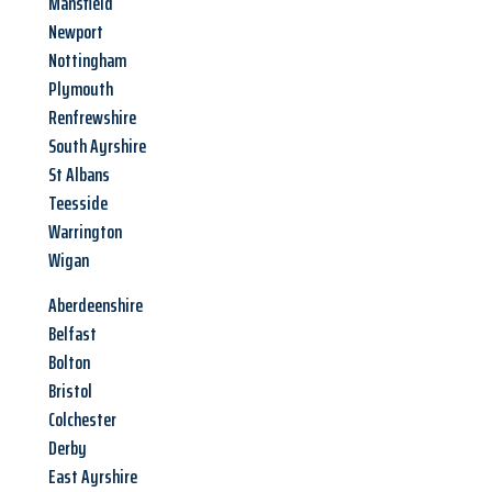
Mansfield
Newport
Nottingham
Plymouth
Renfrewshire
South Ayrshire
St Albans
Teesside
Warrington
Wigan
Aberdeenshire
Belfast
Bolton
Bristol
Colchester
Derby
East Ayrshire