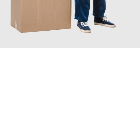
JETZT ANFRAGEN
Erleben Sie mit Umzugsmeister Zimmermann Gütersloh, wie
einfach und stressfrei Ihr Umzug Gütersloh Nuneaton
sein
kann. Unser Expertenteam steht bereit, um Ihnen einen
reibungslosen Übergang in Ihr neues Zuhause zu garantieren.