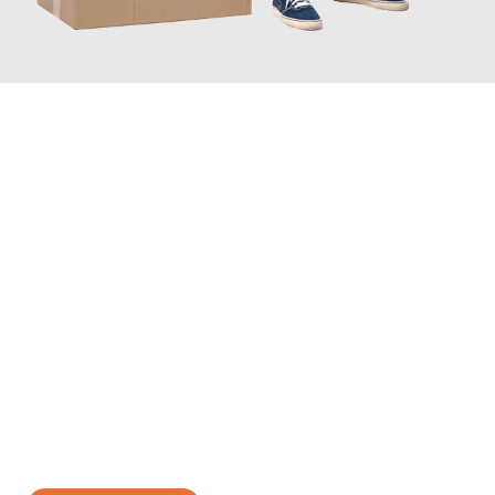
JETZT ANFRAGEN
Erleben Sie mit Umzugsmeister Zimmermann Gütersloh, wie
einfach und stressfrei Ihr Umzug Gütersloh Berlin
sein kann.
Unser Expertenteam steht bereit, um Ihnen einen reibungslosen
Übergang in Ihr neues Zuhause zu garantieren.
Jetzt
unverbindliches Angebot
erhalten &
100€ sparen: