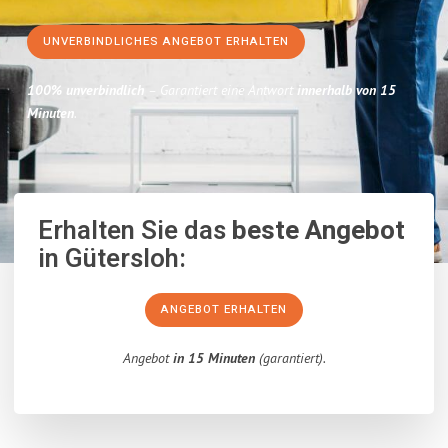
UNVERBINDLICHES ANGEBOT ERHALTEN
100% unverbindlich
– Garantiert eine Antwort
innerhalb von 15
Minuten
.
Erhalten Sie das
beste Angebot
in Gütersloh:
ANGEBOT ERHALTEN
Angebot
in 15 Minuten
(garantiert).