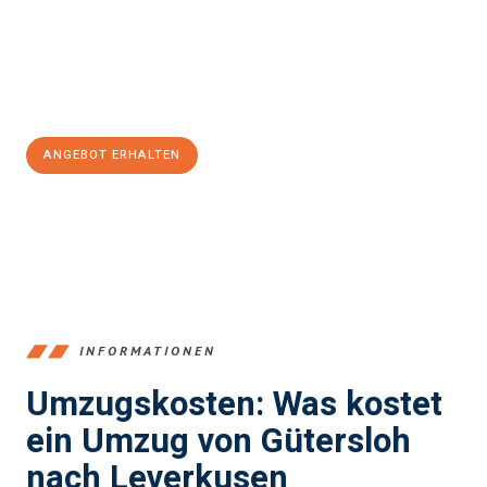
reibungslosen Übergang in Ihr neues Zuhause zu garantieren.
Jetzt
unverbindliches Angebot
erhalten &
100€ sparen:
ANGEBOT ERHALTEN
+4915792653396
INFORMATIONEN
Umzugskosten: Was kostet
ein Umzug von Gütersloh
nach Leverkusen