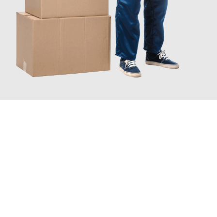
JETZT ANFRAGEN
Erleben Sie mit Umzugsmeister Zimmermann Gütersloh, wie
einfach und stressfrei Ihr Umzug Gütersloh Leverkusen
sein
kann. Unser Expertenteam steht bereit, um Ihnen einen