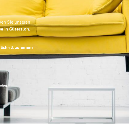
ben Sie unseren
se in Gütersloh
.
 Schritt zu einem
uten
.