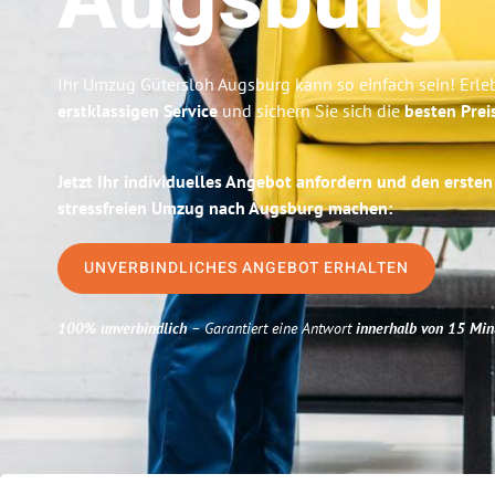
Augsburg
Ihr Umzug Gütersloh Augsburg kann so einfach sein! Erle
erstklassigen Service
und sichern Sie sich die
besten Prei
Jetzt Ihr individuelles Angebot anfordern und den ersten
stressfreien Umzug nach Augsburg machen:
UNVERBINDLICHES ANGEBOT ERHALTEN
100% unverbindlich
– Garantiert eine Antwort
innerhalb von 15 Min