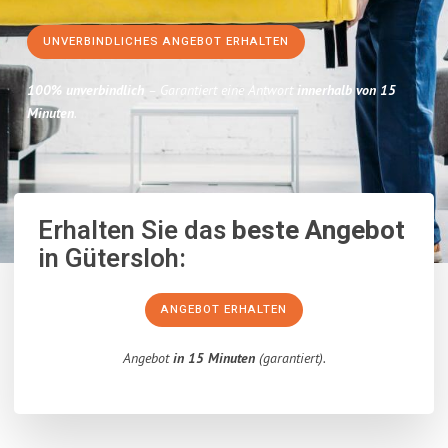
UNVERBINDLICHES ANGEBOT ERHALTEN
100% unverbindlich
– Garantiert eine Antwort
innerhalb von 15
Minuten
.
Erhalten Sie das
beste Angebot
in Gütersloh:
ANGEBOT ERHALTEN
Angebot
in 15 Minuten
(garantiert).