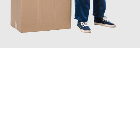
JETZT ANFRAGEN
Erleben Sie mit Umzugsmeister Zimmermann Gütersloh, wie
einfach und stressfrei Ihr Umzug Gütersloh Göttingen
sein
kann. Unser Expertenteam steht bereit, um Ihnen einen
reibungslosen Übergang in Ihr neues Zuhause zu garantieren.