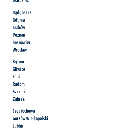
Warszawa
Bydgoszcz
Gdynia
Kraków
Poznań
Sosnowiec
Wrocław
Bytom
Gliwice
Łódź
Radom
Szczecin
Zabrze
Częstochowa
Gorzów Wielkopolski
Lublin