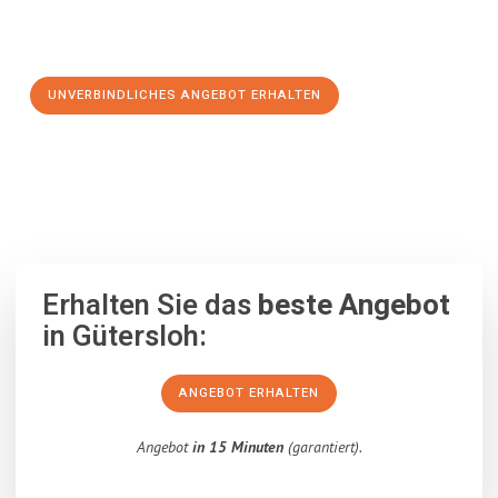
Schritt zu einem stressfreien Umzug nach Gorzów
Wielkopolski machen:
UNVERBINDLICHES ANGEBOT ERHALTEN
100% unverbindlich
– Garantiert eine Antwort
innerhalb von 15
Minuten
.
Erhalten Sie das
beste Angebot
in Gütersloh:
ANGEBOT ERHALTEN
Angebot
in 15 Minuten
(garantiert).