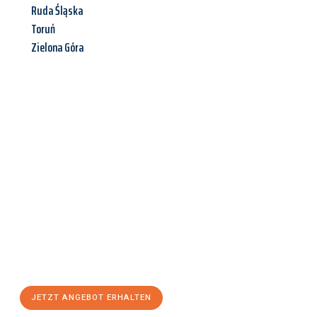
Ruda Śląska
Toruń
Zielona Góra
Jetzt anfragen &
Angebot
mit Best-Preis
erhalten!
Schicken Sie uns jetzt Ihre unverbindliche Anfrage und sichern
Sie sich Ihr
individuelles Umzugsangebot für Ihr Anliegen in
Gütersloh
zum Best-Preis! Nutzen Sie die Gelegenheit für einen
stressfreien Umzug
mit maximalem Komfort:
JETZT ANGEBOT ERHALTEN