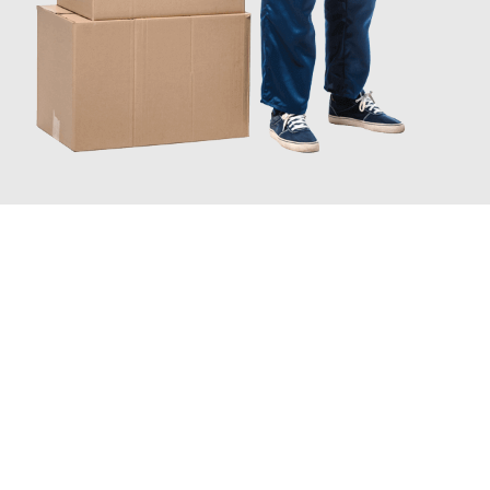
JETZT ANFRAGEN
Erleben Sie mit Umzugsmeister Zimmermann Gütersloh, wie
einfach und stressfrei Ihr Umzug Gütersloh Heidelberg
sein
kann. Unser Expertenteam steht bereit, um Ihnen einen
reibungslosen Übergang in Ihr neues Zuhause zu garantieren.