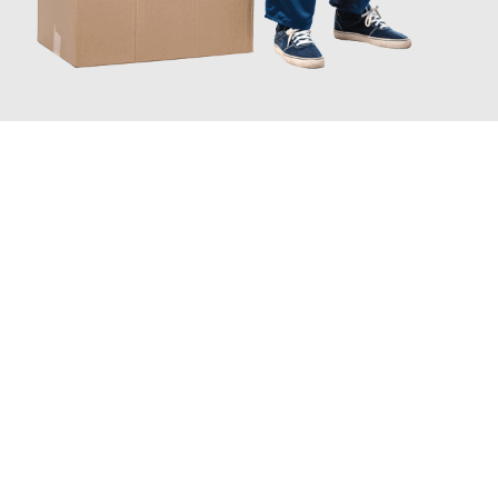
JETZT ANFRAGEN
Erleben Sie mit Umzugsmeister Zimmermann Gütersloh, wie
einfach und stressfrei Ihr Umzug Gütersloh Freiburg
sein
kann. Unser Expertenteam steht bereit, um Ihnen einen
reibungslosen Übergang in Ihr neues Zuhause zu garantieren.
Jetzt
unverbindliches Angebot
erhalten &
100€ sparen: