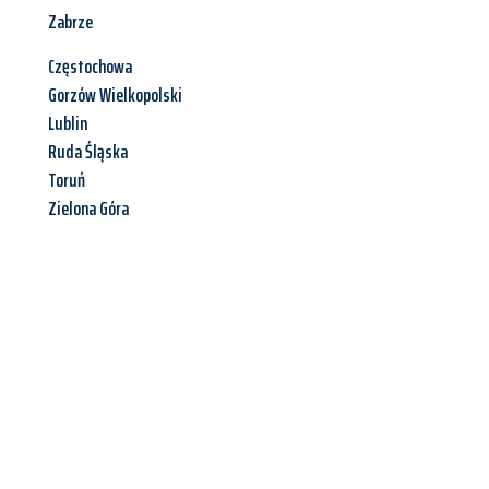
Zabrze
Częstochowa
Gorzów Wielkopolski
Lublin
Ruda Śląska
Toruń
Zielona Góra
Jetzt anfragen &
Angebot
mit Best-Preis
erhalten!
Schicken Sie uns jetzt Ihre unverbindliche Anfrage und sichern