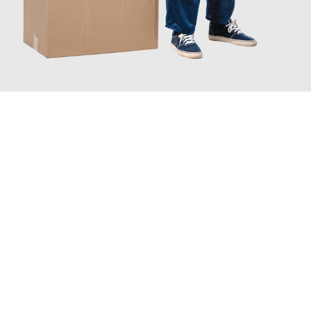
JETZT ANFRAGEN
Erleben Sie mit Umzugsmeister Zimmermann Gütersloh, wie
einfach und stressfrei Ihr Umzug Gütersloh Szczecin
sein
kann. Unser Expertenteam steht bereit, um Ihnen einen
reibungslosen Übergang in Ihr neues Zuhause zu garantieren.