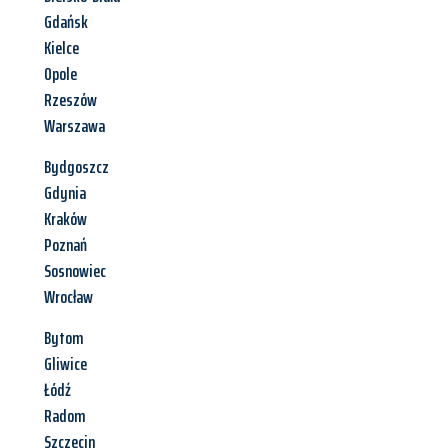
Gdańsk
Kielce
Opole
Rzeszów
Warszawa
Bydgoszcz
Gdynia
Kraków
Poznań
Sosnowiec
Wrocław
Bytom
Gliwice
Łódź
Radom
Szczecin