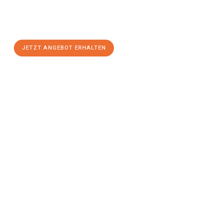
Sie sich Ihr
individuelles Umzugsangebot für Ihr Anliegen in
Gütersloh
zum Best-Preis! Nutzen Sie die Gelegenheit für einen
stressfreien Umzug
mit maximalem Komfort:
JETZT ANGEBOT ERHALTEN