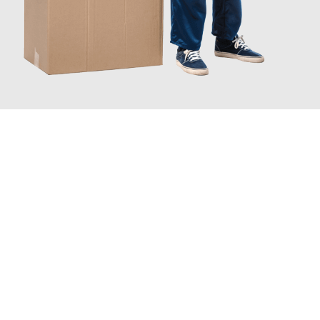
JETZT ANFRAGEN
Erleben Sie mit Umzugsmeister Zimmermann Gütersloh, wie
einfach und stressfrei Ihr Umzug Gütersloh Bulgarien
sein
kann. Unser Expertenteam steht bereit, um Ihnen einen
reibungslosen Übergang in Ihr neues Zuhause zu garantieren.