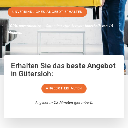
UNVERBINDLICHES ANGEBOT ERHALTEN
100% unverbindlich
– Garantiert eine Antwort
innerhalb von 15
Minuten
.
Erhalten Sie das
beste Angebot
in Gütersloh:
ANGEBOT ERHALTEN
Angebot
in 15 Minuten
(garantiert).