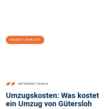
Emilia
sein kann. Unser Expertenteam steht bereit, um Ihnen einen
reibungslosen Übergang in Ihr neues Zuhause zu garantieren.
Jetzt
unverbindliches Angebot
erhalten &
100€ sparen:
ANGEBOT ERHALTEN
+4915792653396
INFORMATIONEN
Umzugskosten: Was kostet
ein Umzug von Gütersloh