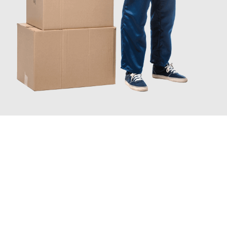
JETZT ANFRAGEN
Erleben Sie mit Umzugsmeister Zimmermann Gütersloh, wie
einfach und stressfrei Ihr Umzug Gütersloh Reggio