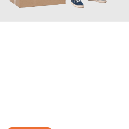
JETZT ANFRAGEN
Erleben Sie mit Umzugsmeister Zimmermann Gütersloh, wie
einfach und stressfrei Ihr Umzug Gütersloh Livorno
sein kann.
Unser Expertenteam steht bereit, um Ihnen einen reibungslosen
Übergang in Ihr neues Zuhause zu garantieren.
Jetzt
unverbindliches Angebot
erhalten &
100€ sparen: