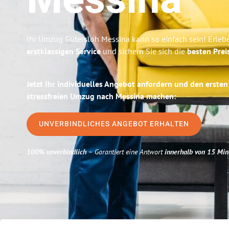
Messina
Ihr Umzug Gütersloh Messina kann so einfach sein! Erleb
erstklassigen Service
und sichern Sie sich die
besten Prei
Jetzt Ihr individuelles Angebot anfordern und den ersten
stressfreien Umzug nach Messina machen:
UNVERBINDLICHES ANGEBOT ERHALTEN
100% unverbindlich
– Garantiert eine Antwort
innerhalb von 15 Min