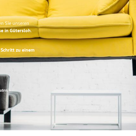
en Sie unseren
se in Gütersloh
.
 Schritt zu einem
uten
.