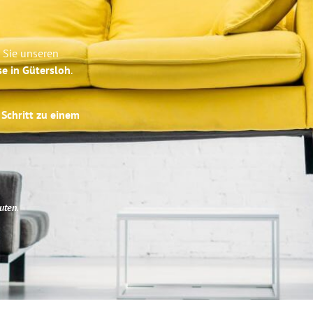
 Sie unseren
se in Gütersloh
.
 Schritt zu einem
uten
.