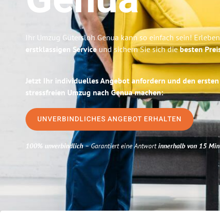
Genua
Ihr Umzug Gütersloh Genua kann so einfach sein! Erleben
erstklassigen Service
und sichern Sie sich die
besten Prei
Jetzt Ihr individuelles Angebot anfordern und den ersten
stressfreien Umzug nach Genua machen:
UNVERBINDLICHES ANGEBOT ERHALTEN
100% unverbindlich
– Garantiert eine Antwort
innerhalb von 15 Min