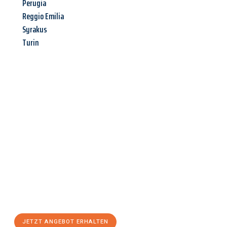
Perugia
Reggio Emilia
Syrakus
Turin
Jetzt anfragen &
Angebot
mit Best-Preis
erhalten!
Schicken Sie uns jetzt Ihre unverbindliche Anfrage und sichern
Sie sich Ihr
individuelles Umzugsangebot für Ihr Anliegen in
Gütersloh
zum Best-Preis! Nutzen Sie die Gelegenheit für einen
stressfreien Umzug
mit maximalem Komfort:
JETZT ANGEBOT ERHALTEN