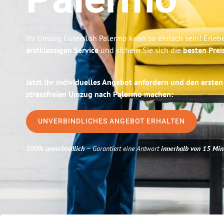
Palermo
Ihr Umzug Gütersloh Palermo kann so einfach sein! Erleb
erstklassigen Service
und sichern Sie sich die
besten Prei
Jetzt Ihr individuelles Angebot anfordern und den ersten
stressfreien Umzug nach Palermo machen:
UNVERBINDLICHES ANGEBOT ERHALTEN
100% unverbindlich
– Garantiert eine Antwort
innerhalb von 15 Min