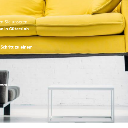
en Sie unseren
se in Gütersloh
.
 Schritt zu einem
uten
.