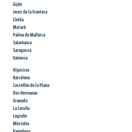
Gijón
Jerez de la Frontera
Lleida
Mataró
Palma de Mallorca
Salamanca
Saragossa
Valencia
Algeciras
Barcelona
Castellón de la Plana
Dos Hermanas
Granada
La Coruña
Logroño
Móstoles
Pamplona