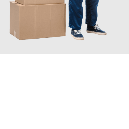
JETZT ANFRAGEN
Erleben Sie mit Umzugsmeister Zimmermann Gütersloh, wie
einfach und stressfrei Ihr Umzug Gütersloh Salamanca
sein
kann. Unser Expertenteam steht bereit, um Ihnen einen
reibungslosen Übergang in Ihr neues Zuhause zu garantieren.