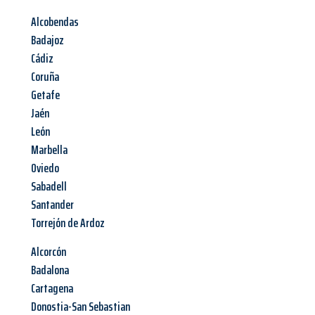
Alcobendas
Badajoz
Cádiz
Coruña
Getafe
Jaén
León
Marbella
Oviedo
Sabadell
Santander
Torrejón de Ardoz
Alcorcón
Badalona
Cartagena
Donostia-San Sebastian