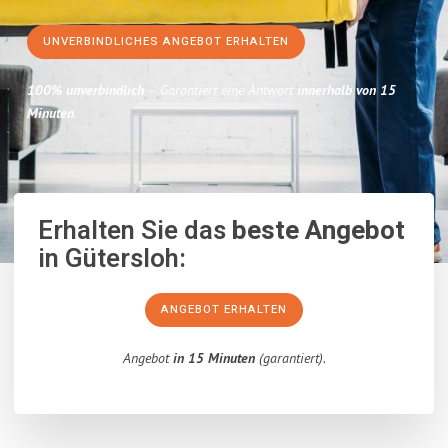
UNVERBINDLICHES ANGEBOT ERHALTEN
100% unverbindlich
– Garantiert eine Antwort
innerhalb von 15
Minuten
.
Erhalten Sie das
beste Angebot
in Gütersloh:
ANGEBOT ERHALTEN
Angebot
in 15 Minuten
(garantiert).