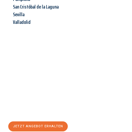
San Cristóbal de la Laguna
Sevilla
Valladolid
Jetzt anfragen &
Angebot
mit Best-Preis
erhalten!
Schicken Sie uns jetzt Ihre unverbindliche Anfrage und sichern
Sie sich Ihr
individuelles Umzugsangebot für Ihr Anliegen in
Gütersloh
zum Best-Preis! Nutzen Sie die Gelegenheit für einen
stressfreien Umzug
mit maximalem Komfort:
JETZT ANGEBOT ERHALTEN