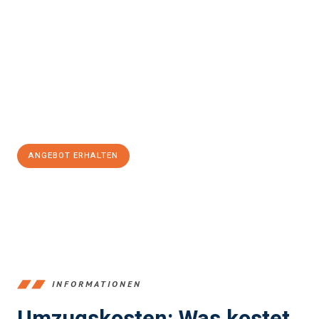
einfach und stressfrei Ihr Umzug Gütersloh Alcalá de
Henares
sein kann. Unser Expertenteam steht bereit, um Ihnen
einen reibungslosen Übergang in Ihr neues Zuhause zu
garantieren.
Jetzt
unverbindliches Angebot
erhalten &
100€ sparen:
ANGEBOT ERHALTEN
+4915792653396
INFORMATIONEN