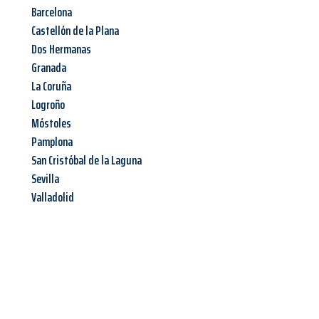
Barcelona
Castellón de la Plana
Dos Hermanas
Granada
La Coruña
Logroño
Móstoles
Pamplona
San Cristóbal de la Laguna
Sevilla
Valladolid
Jetzt anfragen &
Angebot