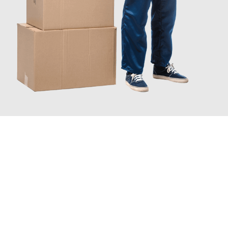
JETZT ANFRAGEN
Erleben Sie mit Umzugsmeister Zimmermann Gütersloh, wie