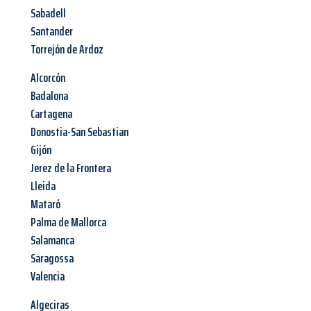
Sabadell
Santander
Torrejón de Ardoz
Alcorcón
Badalona
Cartagena
Donostia-San Sebastian
Gijón
Jerez de la Frontera
Lleida
Mataró
Palma de Mallorca
Salamanca
Saragossa
Valencia
Algeciras