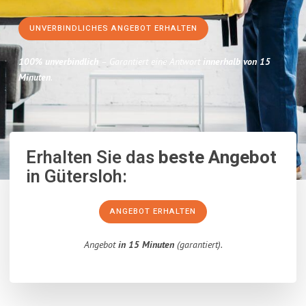
UNVERBINDLICHES ANGEBOT ERHALTEN
100% unverbindlich
– Garantiert eine Antwort
innerhalb von 15
Minuten
.
Erhalten Sie das
beste Angebot
in Gütersloh:
ANGEBOT ERHALTEN
Angebot
in 15 Minuten
(garantiert).