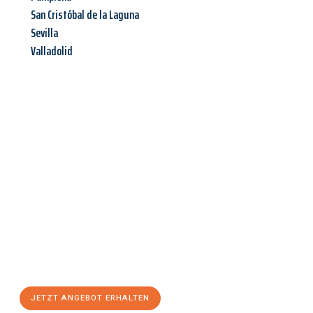
San Cristóbal de la Laguna
Sevilla
Valladolid
Jetzt anfragen &
Angebot
mit Best-Preis
erhalten!
Schicken Sie uns jetzt Ihre unverbindliche Anfrage und sichern
Sie sich Ihr
individuelles Umzugsangebot für Ihr Anliegen in
Gütersloh
zum Best-Preis! Nutzen Sie die Gelegenheit für einen
stressfreien Umzug
mit maximalem Komfort:
JETZT ANGEBOT ERHALTEN