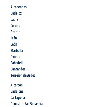
Alcobendas
Badajoz
Cádiz
Coruña
Getafe
Jaén
León
Marbella
Oviedo
Sabadell
Santander
Torrejón de Ardoz
Alcorcón
Badalona
Cartagena
Donostia-San Sebastian