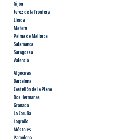
Gijón
Jerez de la Frontera
Lleida
Mataró
Palma de Mallorca
Salamanca
Saragossa
Valencia
Algeciras
Barcelona
Castellón de la Plana
Dos Hermanas
Granada
La Coruña
Logroño
Móstoles
Pamplona