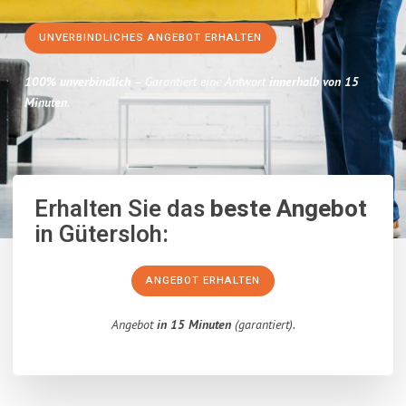
UNVERBINDLICHES ANGEBOT ERHALTEN
100% unverbindlich
– Garantiert eine Antwort
innerhalb von 15
Minuten
.
Erhalten Sie das
beste Angebot
in Gütersloh:
ANGEBOT ERHALTEN
Angebot
in 15 Minuten
(garantiert).