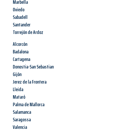
Marbella
Oviedo
Sabadell
Santander
Torrejón de Ardoz
Alcorcón
Badalona
Cartagena
Donostia-San Sebastian
Gijón
Jerez de la Frontera
Lleida
Mataró
Palma de Mallorca
Salamanca
Saragossa
Valencia