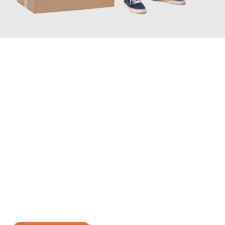
JETZT ANFRAGEN
Erleben Sie mit Umzugsmeister Zimmermann Gütersloh, wie
einfach und stressfrei Ihr Umzug Gütersloh Burgos
sein kann.
Unser Expertenteam steht bereit, um Ihnen einen reibungslosen
Übergang in Ihr neues Zuhause zu garantieren.
Jetzt
unverbindliches Angebot
erhalten &
100€ sparen: