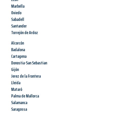
Marbella
Oviedo
Sabadell
Santander
Torrejón de Ardoz
Alcorcón
Badalona
Cartagena
Donostia-San Sebastian
Gijón
Jerez de la Frontera
Lleida
Mataró
Palma de Mallorca
Salamanca
Saragossa