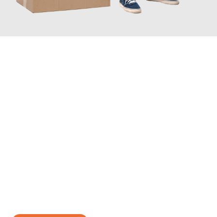
JETZT ANFRAGEN
Erleben Sie mit Umzugsmeister Zimmermann Gütersloh, wie
einfach und stressfrei Ihr Umzug Gütersloh Madrid
sein kann.
Unser Expertenteam steht bereit, um Ihnen einen reibungslosen
Übergang in Ihr neues Zuhause zu garantieren.
Jetzt
unverbindliches Angebot
erhalten &
100€ sparen: