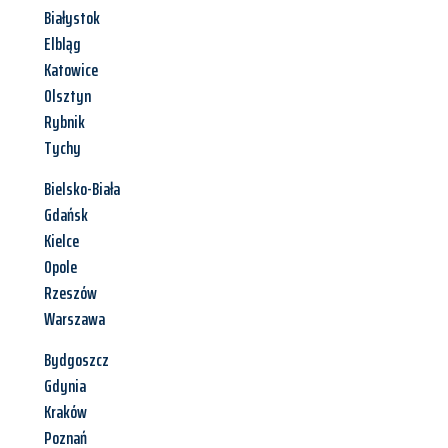
Białystok
Elbląg
Katowice
Olsztyn
Rybnik
Tychy
Bielsko-Biała
Gdańsk
Kielce
Opole
Rzeszów
Warszawa
Bydgoszcz
Gdynia
Kraków
Poznań