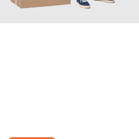
JETZT ANFRAGEN
Erleben Sie mit Umzugsmeister Zimmermann Gütersloh, wie
einfach und stressfrei Ihr Umzug Gütersloh Toruń
sein kann.
Unser Expertenteam steht bereit, um Ihnen einen reibungslosen
Übergang in Ihr neues Zuhause zu garantieren.
Jetzt
unverbindliches Angebot
erhalten &
100€ sparen: