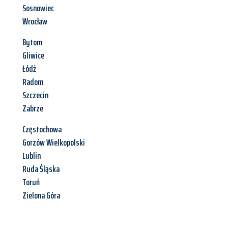
Sosnowiec
Wrocław
Bytom
Gliwice
Łódź
Radom
Szczecin
Zabrze
Częstochowa
Gorzów Wielkopolski
Lublin
Ruda Śląska
Toruń
Zielona Góra