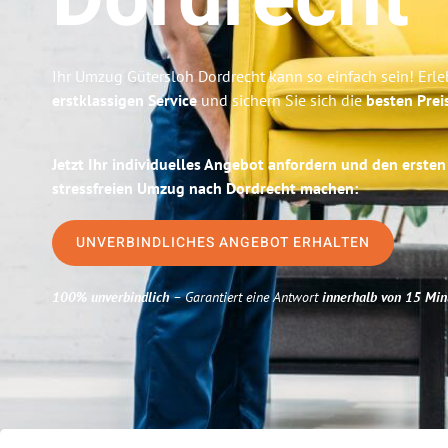
Dordrecht
Ihr Umzug Gütersloh Dordrecht kann so einfach sein! Erl
erstklassigen Service
und sichern Sie sich die
besten Prei
Jetzt Ihr individuelles Angebot anfordern und den ersten
stressfreien Umzug nach Dordrecht machen:
UNVERBINDLICHES ANGEBOT ERHALTEN
100% unverbindlich
– Garantiert eine Antwort
innerhalb von 15 Min