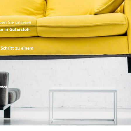
eben Sie unseren
se in Gütersloh
.
 Schritt zu einem
uten
.