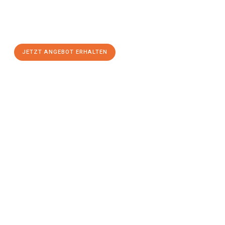
Sie sich Ihr
individuelles Umzugsangebot für Ihr Anliegen in
Gütersloh
zum Best-Preis! Nutzen Sie die Gelegenheit für einen
stressfreien Umzug
mit maximalem Komfort:
JETZT ANGEBOT ERHALTEN