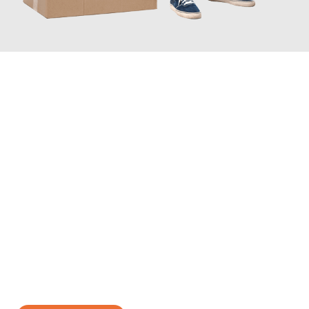
JETZT ANFRAGEN
Erleben Sie mit Umzugsmeister Zimmermann Gütersloh, wie
einfach und stressfrei Ihr Umzug Gütersloh Löwen
sein kann.
Unser Expertenteam steht bereit, um Ihnen einen reibungslosen
Übergang in Ihr neues Zuhause zu garantieren.
Jetzt
unverbindliches Angebot
erhalten &
100€ sparen: