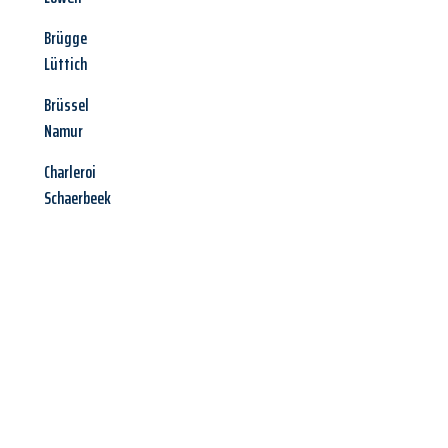
Brügge
Lüttich
Brüssel
Namur
Charleroi
Schaerbeek
Jetzt anfragen &
Angebot
mit Best-Preis
erhalten!
Schicken Sie uns jetzt Ihre unverbindliche Anfrage und sichern