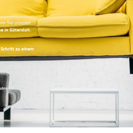
ben Sie unseren
se in Gütersloh
.
 Schritt zu einem
uten
.