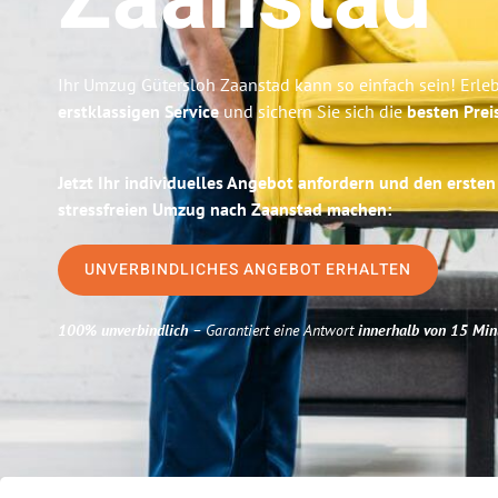
Zaanstad
Ihr Umzug Gütersloh Zaanstad kann so einfach sein! Erle
erstklassigen Service
und sichern Sie sich die
besten Prei
Jetzt Ihr individuelles Angebot anfordern und den ersten
stressfreien Umzug nach Zaanstad machen:
UNVERBINDLICHES ANGEBOT ERHALTEN
100% unverbindlich
– Garantiert eine Antwort
innerhalb von 15 Min