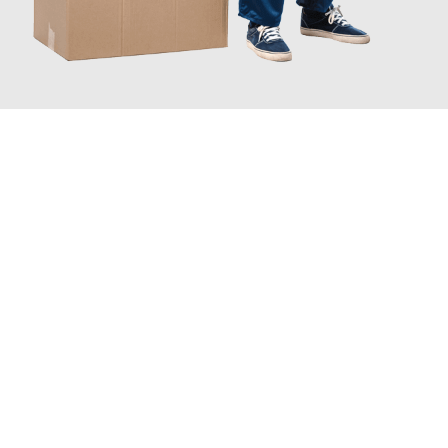
JETZT ANFRAGEN
Erleben Sie mit Umzugsmeister Zimmermann Gütersloh, wie
einfach und stressfrei Ihr Umzug Gütersloh Haarlem
sein
kann. Unser Expertenteam steht bereit, um Ihnen einen
reibungslosen Übergang in Ihr neues Zuhause zu garantieren.
Jetzt
unverbindliches Angebot
erhalten &
100€ sparen: