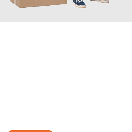
JETZT ANFRAGEN
Erleben Sie mit Umzugsmeister Zimmermann Gütersloh, wie
einfach und stressfrei Ihr Umzug Gütersloh Usak
sein kann.
Unser Expertenteam steht bereit, um Ihnen einen reibungslosen
Übergang in Ihr neues Zuhause zu garantieren.
Jetzt
unverbindliches Angebot
erhalten &
100€ sparen: