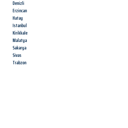
Denizli
Erzincan
Hatay
Istanbul
Kirikkale
Malatya
Sakarya
Sivas
Trabzon
Jetzt anfragen &
Angebot
mit Best-Preis
erhalten!