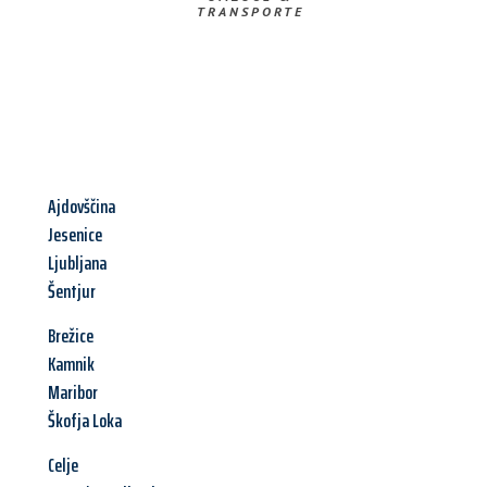
TRANSPORTE
Ajdovščina
Jesenice
Ljubljana
Šentjur
Brežice
Kamnik
Maribor
Škofja Loka
Celje