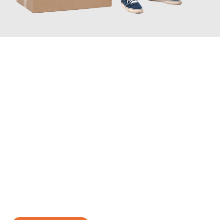
JETZT ANFRAGEN
Erleben Sie mit Umzugsmeister Zimmermann Gütersloh, wie
einfach und stressfrei Ihr Umzug Gütersloh Ptuj
sein kann.
Unser Expertenteam steht bereit, um Ihnen einen reibungslosen
Übergang in Ihr neues Zuhause zu garantieren.
Jetzt
unverbindliches Angebot
erhalten &
100€ sparen: