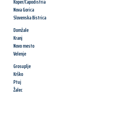
Koper/Capodistria
Nova Gorica
Slovenska Bistrica
Domžale
Kranj
Novo mesto
Velenje
Grosuplje
Krško
Ptuj
Žalec