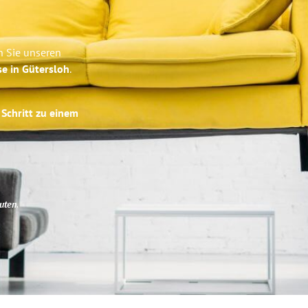
n Sie unseren
se in Gütersloh
.
 Schritt zu einem
uten
.