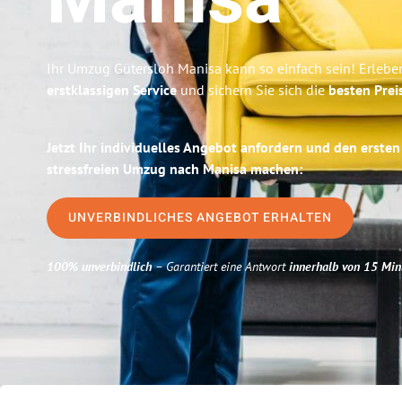
Manisa
Ihr Umzug Gütersloh Manisa kann so einfach sein! Erlebe
erstklassigen Service
und sichern Sie sich die
besten Prei
Jetzt Ihr individuelles Angebot anfordern und den ersten
stressfreien Umzug nach Manisa machen:
UNVERBINDLICHES ANGEBOT ERHALTEN
100% unverbindlich
– Garantiert eine Antwort
innerhalb von 15 Min