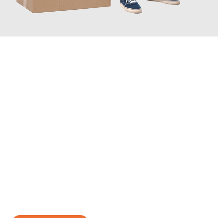
JETZT ANFRAGEN
Erleben Sie mit Umzugsmeister Zimmermann Gütersloh, wie
einfach und stressfrei Ihr Umzug Gütersloh Žalec
sein kann.
Unser Expertenteam steht bereit, um Ihnen einen reibungslosen
Übergang in Ihr neues Zuhause zu garantieren.
Jetzt
unverbindliches Angebot
erhalten &
100€ sparen: