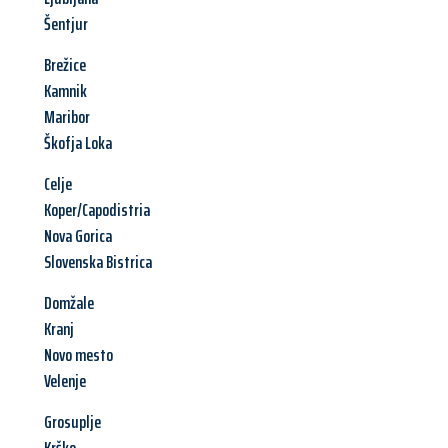
Šentjur
Brežice
Kamnik
Maribor
Škofja Loka
Celje
Koper/Capodistria
Nova Gorica
Slovenska Bistrica
Domžale
Kranj
Novo mesto
Velenje
Grosuplje