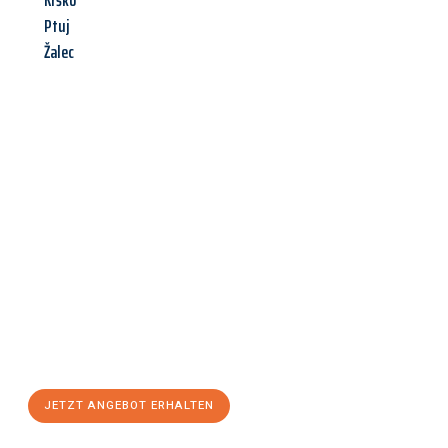
Krško
Ptuj
Žalec
Jetzt anfragen &
Angebot
mit Best-Preis
erhalten!
Schicken Sie uns jetzt Ihre unverbindliche Anfrage und sichern
Sie sich Ihr
individuelles Umzugsangebot für Ihr Anliegen in
Gütersloh
zum Best-Preis! Nutzen Sie die Gelegenheit für einen
stressfreien Umzug
mit maximalem Komfort:
JETZT ANGEBOT ERHALTEN