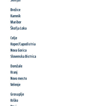
Šentjur
Brežice
Kamnik
Maribor
Škofja Loka
Celje
Koper/Capodistria
Nova Gorica
Slovenska Bistrica
Domžale
Kranj
Novo mesto
Velenje
Grosuplje
Krško