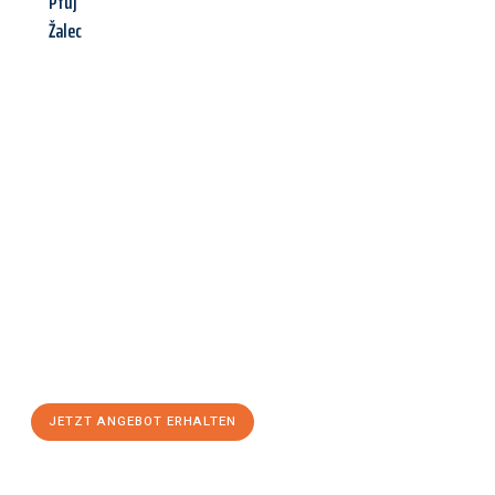
Ptuj
Žalec
Jetzt anfragen &
Angebot
mit Best-Preis
erhalten!
Schicken Sie uns jetzt Ihre unverbindliche Anfrage und sichern
Sie sich Ihr
individuelles Umzugsangebot für Ihr Anliegen in
Gütersloh
zum Best-Preis! Nutzen Sie die Gelegenheit für einen
stressfreien Umzug
mit maximalem Komfort:
JETZT ANGEBOT ERHALTEN