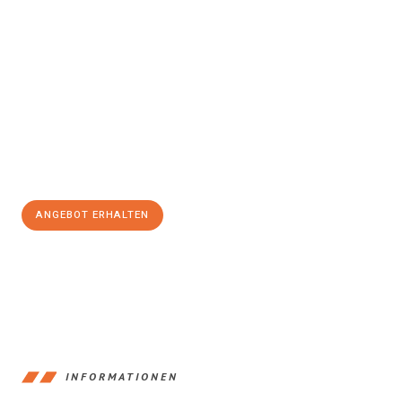
Erleben Sie mit Umzugsmeister Zimmermann Gütersloh, wie
einfach und stressfrei Ihr Umzug Gütersloh Slovenska
Bistrica
sein kann. Unser Expertenteam steht bereit, um Ihnen
einen reibungslosen Übergang in Ihr neues Zuhause zu
garantieren.
Jetzt
unverbindliches Angebot
erhalten &
100€ sparen:
ANGEBOT ERHALTEN
+4915792653396
INFORMATIONEN