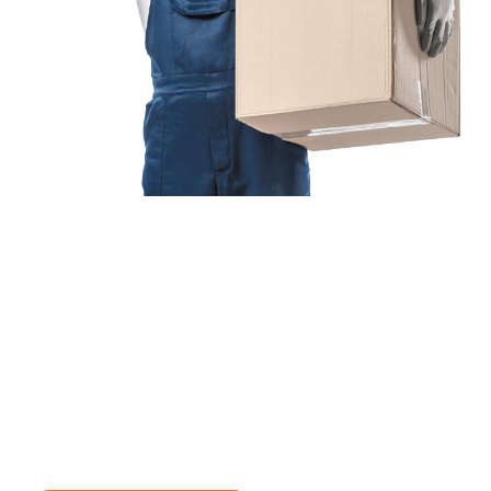
Jetzt anfragen &
Angebot
mit Best-Preis
erhalten!
Schicken Sie uns jetzt Ihre unverbindliche Anfrage und sichern
Sie sich Ihr
individuelles Umzugsangebot für Ihr Anliegen in
Gütersloh
zum Best-Preis! Nutzen Sie die Gelegenheit für einen
stressfreien Umzug
mit maximalem Komfort: