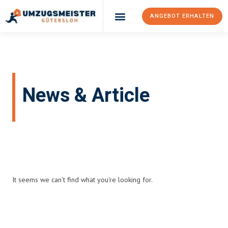
ANGEBOT ERHALTEN
Umzugsunternehmen Gütersloh
Umzugsservice Gütersloh
News & Article
Home
Blog
It seems we can't find what you're looking for.