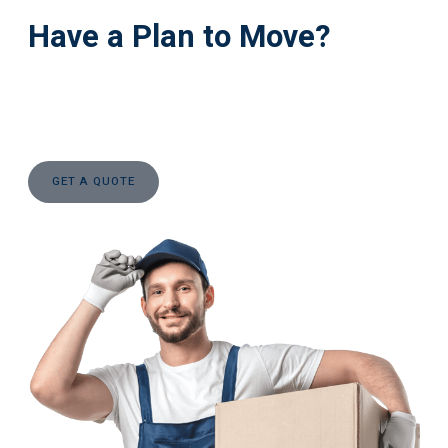
Have a Plan to Move?
Lorem ipsum dolor sit amet, consectetur adipiscing elit. Ut elit
tellus, luctus nec ullamcorper mattis, pulvinar dapibus leo.
GET A QUOTE