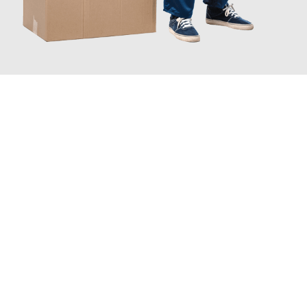
JETZT ANFRAGEN
Erleben Sie mit Umzugsmeister Zimmermann Gütersloh, wie
einfach und stressfrei Ihr Umzug Gütersloh Douglas
sein kann.
Unser Expertenteam steht bereit, um Ihnen einen reibungslosen
Übergang in Ihr neues Zuhause zu garantieren.
Jetzt
unverbindliches Angebot
erhalten &
100€ sparen: