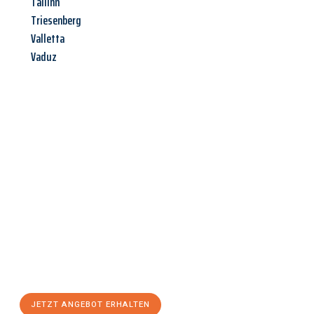
Tallinn
Triesenberg
Valletta
Vaduz
Jetzt anfragen &
Angebot
mit Best-Preis
erhalten!
Schicken Sie uns jetzt Ihre unverbindliche Anfrage und sichern
Sie sich Ihr
individuelles Umzugsangebot für Ihr Anliegen in
Gütersloh
zum Best-Preis! Nutzen Sie die Gelegenheit für einen
stressfreien Umzug
mit maximalem Komfort:
JETZT ANGEBOT ERHALTEN