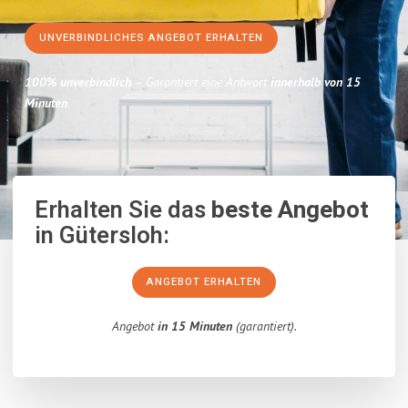
UNVERBINDLICHES ANGEBOT ERHALTEN
100% unverbindlich
– Garantiert eine Antwort
innerhalb von 15
Minuten
.
Erhalten Sie das
beste Angebot
in Gütersloh:
ANGEBOT ERHALTEN
Angebot
in 15 Minuten
(garantiert).