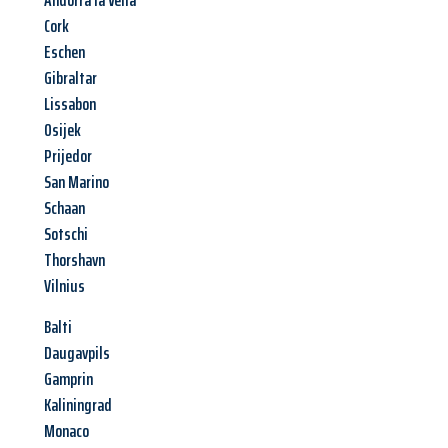
Andorra la Vella
Cork
Eschen
Gibraltar
Lissabon
Osijek
Prijedor
San Marino
Schaan
Sotschi
Thorshavn
Vilnius
Balti
Daugavpils
Gamprin
Kaliningrad
Monaco