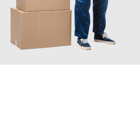
JETZT ANFRAGEN
Erleben Sie mit Umzugsmeister Zimmermann Gütersloh, wie
einfach und stressfrei Ihr Umzug Gütersloh Triesenberg
sein
kann. Unser Expertenteam steht bereit, um Ihnen einen