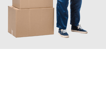
JETZT ANFRAGEN
Erleben Sie mit Umzugsmeister Zimmermann Gütersloh, wie
einfach und stressfrei Ihr Umzug Gütersloh Nyíregyháza
sein
kann. Unser Expertenteam steht bereit, um Ihnen einen