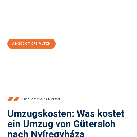
reibungslosen Übergang in Ihr neues Zuhause zu garantieren.
Jetzt
unverbindliches Angebot
erhalten &
100€ sparen:
ANGEBOT ERHALTEN
+4915792653396
INFORMATIONEN
Umzugskosten: Was kostet
ein Umzug von Gütersloh
nach Nyíregyháza