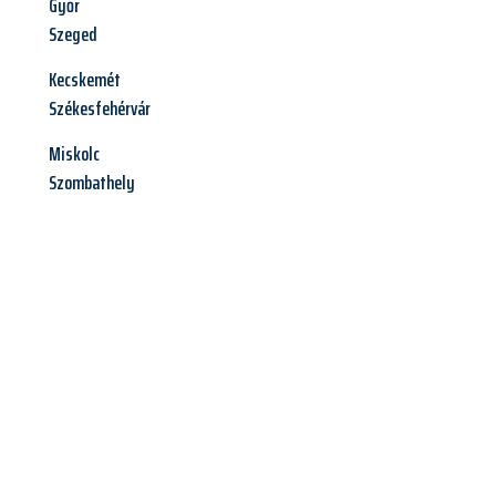
Győr
Szeged
Kecskemét
Székesfehérvár
Miskolc
Szombathely
Jetzt anfragen &
Angebot
mit Best-Preis
erhalten!
Schicken Sie uns jetzt Ihre unverbindliche Anfrage und sichern
Sie sich Ihr
individuelles Umzugsangebot für Ihr Anliegen in