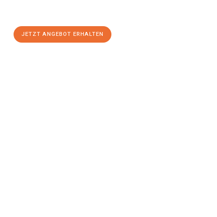
Gütersloh
zum Best-Preis! Nutzen Sie die Gelegenheit für einen
stressfreien Umzug
mit maximalem Komfort:
JETZT ANGEBOT ERHALTEN