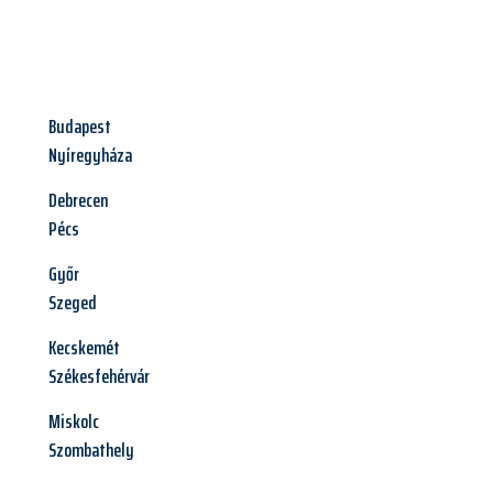
Budapest
Nyíregyháza
Debrecen
Pécs
Győr
Szeged
Kecskemét
Székesfehérvár
Miskolc
Szombathely