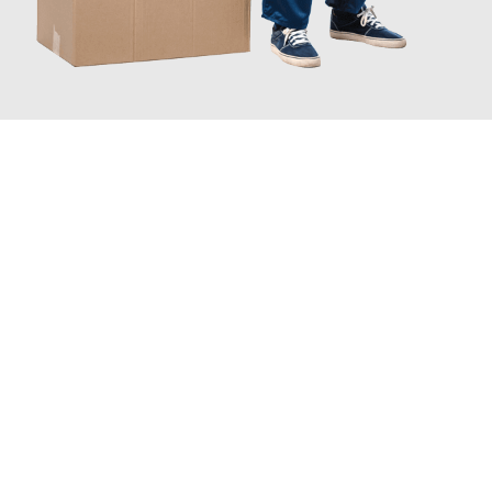
JETZT ANFRAGEN
Erleben Sie mit Umzugsmeister Zimmermann Gütersloh, wie
einfach und stressfrei Ihr Umzug Gütersloh Miskolc
sein kann.
Unser Expertenteam steht bereit, um Ihnen einen reibungslosen
Übergang in Ihr neues Zuhause zu garantieren.
Jetzt
unverbindliches Angebot
erhalten &
100€ sparen: