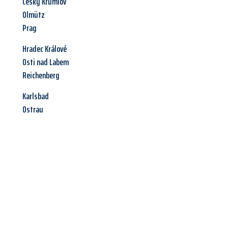
Cesky Krumlov
Olmütz
Prag
Hradec Králové
Osti nad Labem
Reichenberg
Karlsbad
Ostrau
Jetzt anfragen &
Angebot
mit Best-Preis
erhalten!