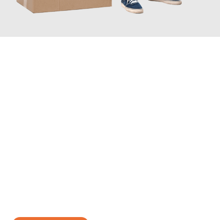
JETZT ANFRAGEN
Erleben Sie mit Umzugsmeister Zimmermann Gütersloh, wie
einfach und stressfrei Ihr Umzug Gütersloh Ostrau
sein kann.
Unser Expertenteam steht bereit, um Ihnen einen reibungslosen
Übergang in Ihr neues Zuhause zu garantieren.
Jetzt
unverbindliches Angebot
erhalten &
100€ sparen: