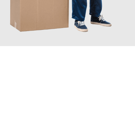
JETZT ANFRAGEN
Erleben Sie mit Umzugsmeister Zimmermann Gütersloh, wie
einfach und stressfrei Ihr Umzug Gütersloh Karlsbad
sein
kann. Unser Expertenteam steht bereit, um Ihnen einen
reibungslosen Übergang in Ihr neues Zuhause zu garantieren.