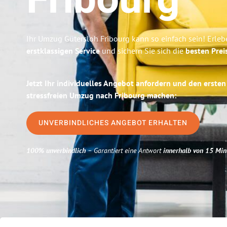
Fribourg
Ihr Umzug Gütersloh Fribourg kann so einfach sein! Erleb
erstklassigen Service
und sichern Sie sich die
besten Prei
Jetzt Ihr individuelles Angebot anfordern und den ersten
stressfreien Umzug nach Fribourg machen:
UNVERBINDLICHES ANGEBOT ERHALTEN
100% unverbindlich
– Garantiert eine Antwort
innerhalb von 15 Min