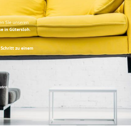
en Sie unseren
se in Gütersloh
.
 Schritt zu einem
uten
.